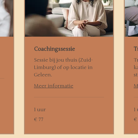
Coachingssessie
T
Sessie bij jou thuis (Zuid-
T
Limburg) of op locatie in
k
Geleen.
s
Meer informatie
M
1 uur
1
77
95
€ 77
€
euro
eu