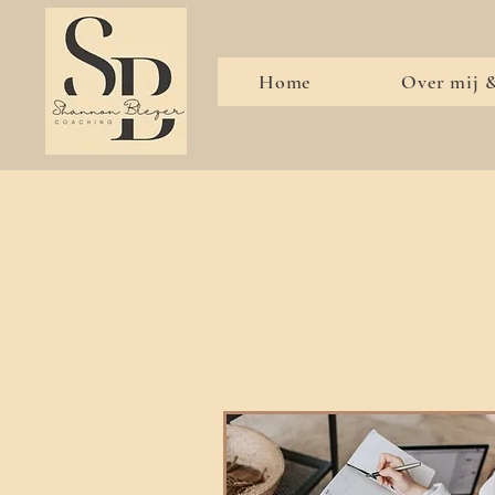
Home
Over mij &