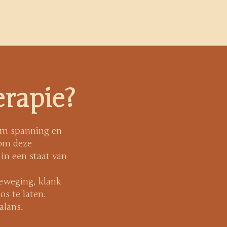
rapie?
 om spanning en
 om deze
in een staat van
eweging, klank
os te laten.
alans.