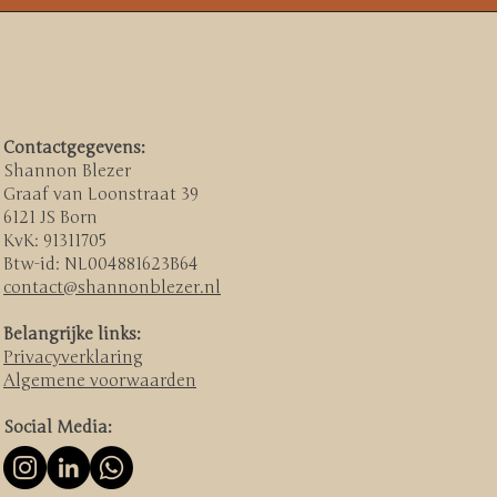
Contactgegevens:
Shannon Blezer ​
Graaf van Loonstraat 39
6121 JS Born
KvK: 91311705
Btw-id: NL004881623B64
contact@shannonblezer.nl
Belangrijke links:
Privacyverklaring
Algemene voorwaarden​
Social Media: