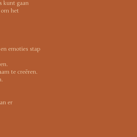
is kunt gaan
k om het
 en emoties stap
en.
aam te creëren.
n.
kan er