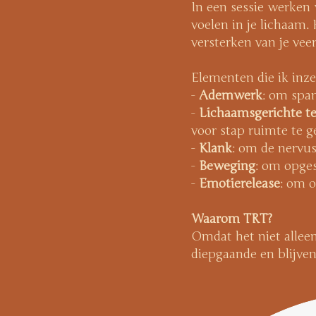
In een sessie werken 
voelen in je lichaam.
versterken van je vee
Elementen die ik inz
-
Ademwerk
: om span
-
Lichaamsgerichte t
voor stap ruimte te g
-
Klank
: om de nervus
-
Beweging
: om opges
-
Emotierelease
: om o
Waarom TRT?
Omdat het niet alleen
diepgaande en blijven