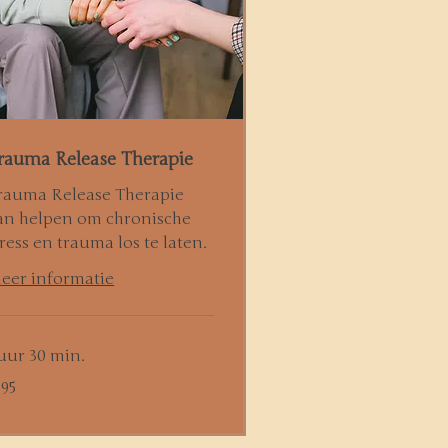
rauma Release Therapie
rauma Release Therapie
an helpen om chronische
tress en trauma los te laten.
eer informatie
 uur 30 min.
 95
ro